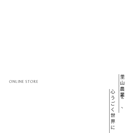
平干し芋
パン・スイーツ
ギフト
キッズ用品
お得な定期便
ウーファについて
里山農業を、
会員登録
心うごく世界に
ログイン
お問い合せ
特定商取引法に基づく表記
プライバシーポリシー