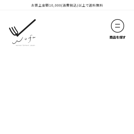
お買上金額10,000(消費税込)以上で送料無料
お買上金額10,000(消費税込)以上で送料無料
wofa online store
商品を探す
閉じる
-
ブランドから探す
-
雪の日舎