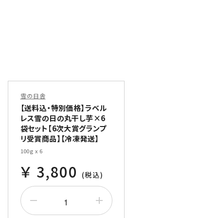
w days farm
ギフト
雪の日舎
【送料込・特別価格】ラベル
レス雪の日の丸干し芋×6
袋セット【6次大賞グランプ
リ受賞商品】【冷凍発送】
100g x 6
3,800
ある質問