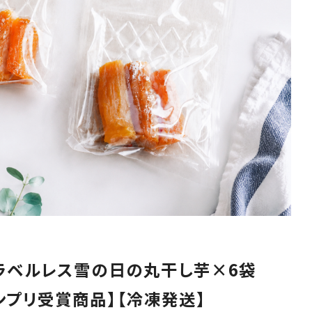
雪国ドルチェ
sno
-
カテゴリから探す
-
丸干し芋
平干し芋
パン・スイーツ
キッズ用品
お得な定期便
ウーファについて
会員登録
ログイン
お問い合せ
】ラベルレス雪の日の丸干し芋×6袋
取引法に基づく表記
プライバシーポリシー
ご利用ガイド
よく
ンプリ受賞商品】【冷凍発送】
カートをみる
0