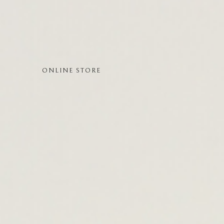
雪の日舎
全商品
特定商