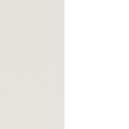
w days farm
ギフト
ある質問