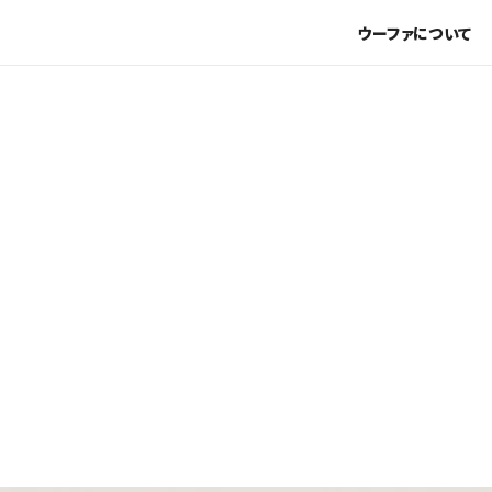
お買上金額10,000(消費税込)以上で送料無料
ウーファについて
-
ブランドから探す
-