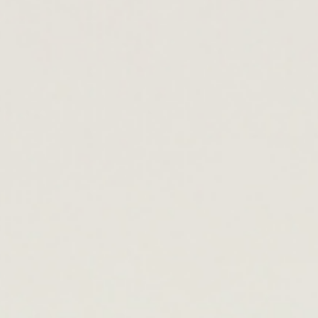
雪国ドルチェ
sno
-
カテゴリから探す
-
丸干し芋
平干し芋
パン・スイーツ
キッズ用品
お得な定期便
ウーファについて
会員登録
ログイン
お問い合せ
取引法に基づく表記
プライバシーポリシー
ご利用ガイド
よく
カートをみる
0